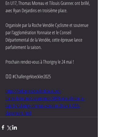
En U17, Thomas Moreau et Tilouis Grannec ont brillé, 
avec Ryan Dejardins en troisième place. 
Organisée par la Roche Vendée Cyclisme et soutenue 
par l’agglomération Yonnaise et le Conseil 
Départemental de la Vendée, cette épreuve lance 
parfaitement la saison. 
Prochain rendez-vous à Thorigny le 24 mai ! 
🚴‍♂️ 
#ChallengeVoeckler2025
https://velopressecollection.ouest-
france.fr/route/classements/30976-mouilleron-le-
captif-challenge-thomas-voeckler-20-avril-2025-
classement.html