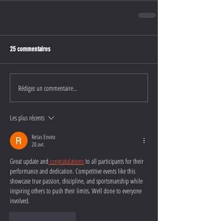
25 commentaires
Rédigez un commentaire...
Les plus récents
Retas Enviro
20 avr.
Great update and
 congratulations
 to all participants for their 
performance and dedication. Competitive events like this 
showcase true passion, discipline, and sportsmanship while 
inspiring others to push their limits. Well done to everyone 
involved.
J'aime
Répondre