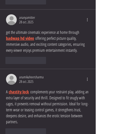
J'aime
Répondre
ananyamitter
28 oct. 2025
get the ultimate cinematic experience at home through 
badwap hd video
 offering perfect picture quality, 
immersive audio, and exciting content categories, ensuring 
every viewer enjoys premium entertainment instantly.
J'aime
Répondre
anamikaheersharma
28 oct. 2025
A 
chastity lock
 complements your restraint play, adding an 
extra layer of security and thrill. Designed to fit snugly with 
cages, it prevents removal without permission. Ideal for long-
term wear or teasing control games, it strengthens trust, 
deepens desire, and enhances the erotic tension between 
partners.
J'aime
Répondre