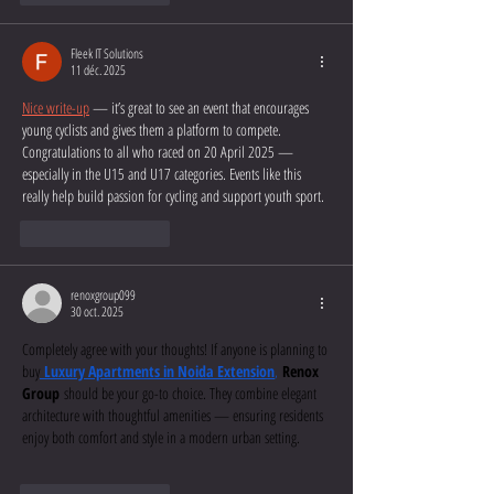
Fleek IT Solutions
11 déc. 2025
Nice write-up
 — it’s great to see an event that encourages 
young cyclists and gives them a platform to compete. 
Congratulations to all who raced on 20 April 2025 — 
especially in the U15 and U17 categories. Events like this 
really help build passion for cycling and support youth sport.
J'aime
Répondre
renoxgroup099
30 oct. 2025
Completely agree with your thoughts! If anyone is planning to 
buy
Luxury Apartments in Noida Extension
,
Renox 
Group
 should be your go-to choice. They combine elegant 
architecture with thoughtful amenities — ensuring residents 
enjoy both comfort and style in a modern urban setting.