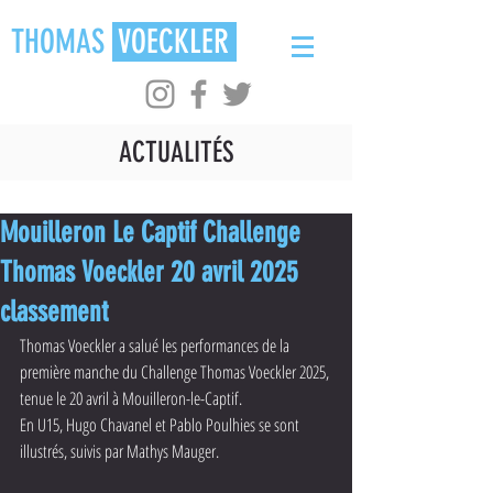
THOMAS
VOECKLER
ACTUALITÉS
Mouilleron Le Captif Challenge
Thomas Voeckler 20 avril 2025
classement
Thomas Voeckler a salué les performances de la 
première manche du Challenge Thomas Voeckler 2025, 
tenue le 20 avril à Mouilleron-le-Captif. 
En U15, Hugo Chavanel et Pablo Poulhies se sont 
illustrés, suivis par Mathys Mauger. 