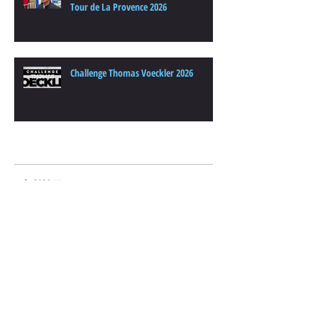
Tour de La Provence 2026
Challenge Thomas Voeckler 2026
Archives
août 2026
(1)
1 post
juillet 2026
(1)
1 post
juin 2026
(4)
4 posts
avril 2026
(1)
1 post
mars 2026
(1)
1 post
février 2026
(1)
1 post
janvier 2026
(2)
2 posts
décembre 2025
(1)
1 post