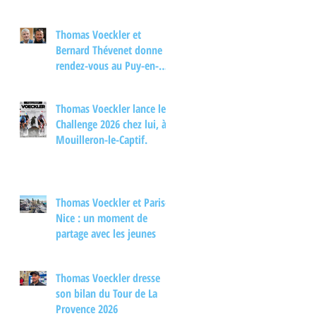
Thomas Voeckler et
Bernard Thévenet donne
rendez-vous au Puy-en-
Velay pour un moment
d'échange autour du
Thomas Voeckler lance le
cyclisme
Challenge 2026 chez lui, à
Mouilleron-le-Captif.
Thomas Voeckler et Paris-
Nice : un moment de
partage avec les jeunes
Thomas Voeckler dresse
son bilan du Tour de La
Provence 2026