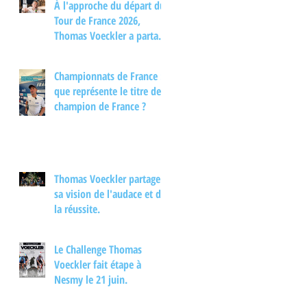
À l'approche du départ du
Tour de France 2026,
Thomas Voeckler a partagé
son regard sur les
principaux enjeux de cette
Championnats de France :
nouvelle édition dans une
que représente le titre de
interview.
champion de France ?
Thomas Voeckler partage
sa vision de l'audace et de
la réussite.
Le Challenge Thomas
Voeckler fait étape à
Nesmy le 21 juin.