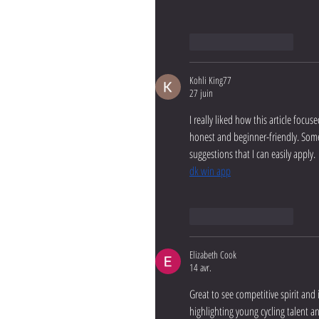
J'aime
Répondre
Kohli King77
27 juin
I really liked how this article focu
honest and beginner-friendly. Some
suggestions that I can easily apply.
dk win app
J'aime
Répondre
Elizabeth Cook
14 avr.
Great to see competitive spirit and
highlighting young cycling talent an