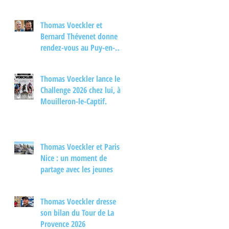
Thomas Voeckler et
Bernard Thévenet donne
rendez-vous au Puy-en-
Velay pour un moment
d'échange autour du
Thomas Voeckler lance le
cyclisme
Challenge 2026 chez lui, à
Mouilleron-le-Captif.
Thomas Voeckler et Paris-
Nice : un moment de
partage avec les jeunes
Thomas Voeckler dresse
son bilan du Tour de La
Provence 2026