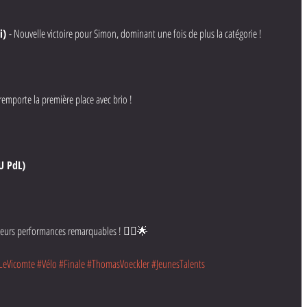
i)
 - Nouvelle victoire pour Simon, dominant une fois de plus la catégorie !
remporte la première place avec brio !
U PdL)
r leurs performances remarquables ! 🚴‍♀️🌟
LeVicomte
#Vélo
#Finale
#ThomasVoeckler
#JeunesTalents