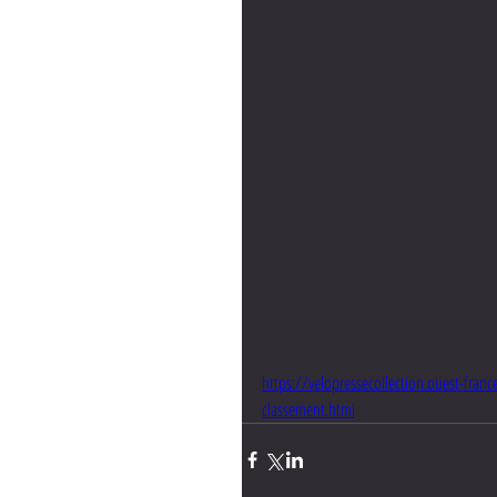
https://velopressecollection.ouest-fran
classement.html