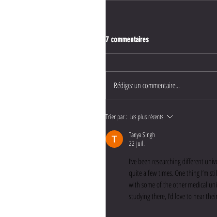
7 commentaires
Rédigez un commentaire...
Trier par :
Les plus récents
Tanya Singh
22 juil.
I’ve been researching different unive
quite a few times. One thing I’m st
with some of the other medical uni
studying there, I’d love to hear the