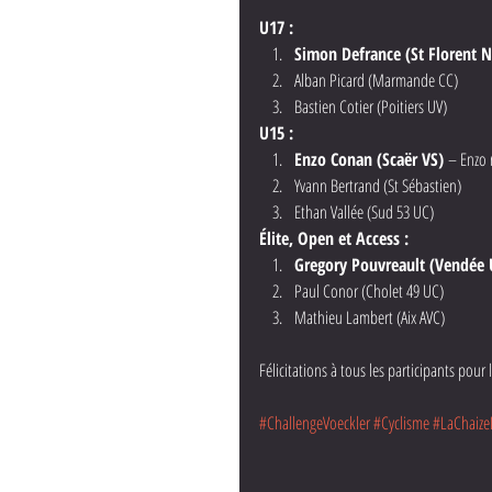
U17 :
Simon Defrance (St Florent N
Alban Picard (Marmande CC)
Bastien Cotier (Poitiers UV)
U15 :
Enzo Conan (Scaër VS)
 – Enzo 
Yvann Bertrand (St Sébastien)
Ethan Vallée (Sud 53 UC)
Élite, Open et Access :
Gregory Pouvreault (Vendée 
Paul Conor (Cholet 49 UC)
Mathieu Lambert (Aix AVC)
Félicitations à tous les participants pou
#ChallengeVoeckler
#Cyclisme
#LaChaize