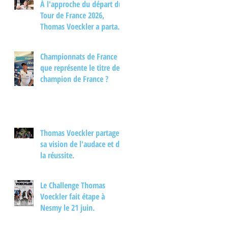
À l'approche du départ du
Tour de France 2026,
Thomas Voeckler a partagé
son regard sur les
principaux enjeux de cette
Championnats de France :
nouvelle édition dans une
que représente le titre de
interview.
champion de France ?
Thomas Voeckler partage
sa vision de l'audace et de
la réussite.
Le Challenge Thomas
Voeckler fait étape à
Nesmy le 21 juin.