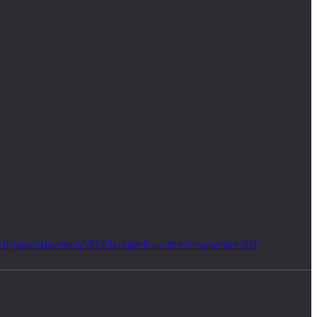
ce.fr/route/classements/28350-la-chaize-le-vicomte-1er-septembre-2024-