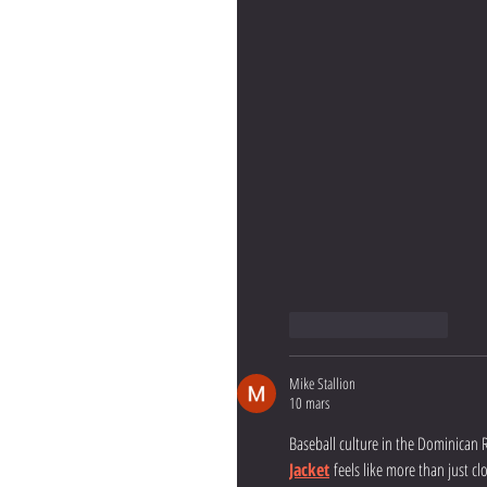
J'aime
Répondre
Mike Stallion
10 mars
Baseball culture in the Dominican Re
Jacket
 feels like more than just cl