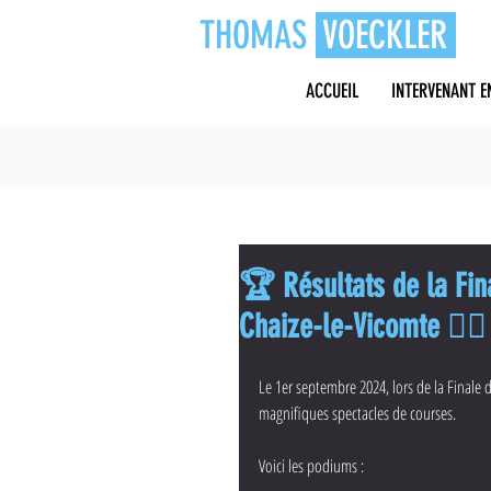
THOMAS
VOECKLER
ACCUEIL
INTERVENANT E
🏆 Résultats de la Fin
Chaize-le-Vicomte 🚴‍♂️
Le 1er septembre 2024, lors de la Finale d
magnifiques spectacles de courses.
Voici les podiums :