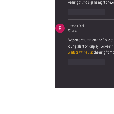
wearing this to a game night or eve
J'aime
Répondre
Elizabeth Cook
27 janv.
Awesome results from the finale of 
young talent on display! Between t
Scarface White Suit
 cheering from t
J'aime
Répondre