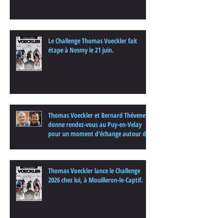
Le Challenge Thomas Voeckler fait
étape à Nesmy le 21 juin.
Thomas Voeckler et Bernard Thévenet
donne rendez-vous au Puy-en-Velay
pour un moment d'échange autour du
cyclisme
Thomas Voeckler lance le Challenge
2026 chez lui, à Mouilleron-le-Captif.