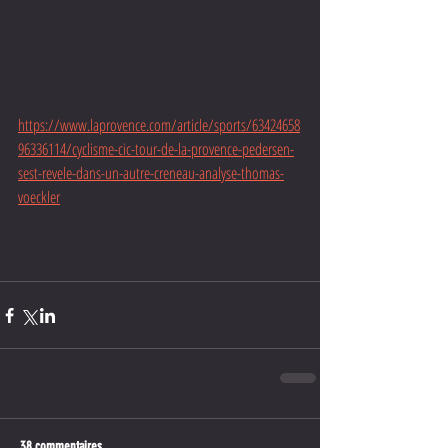
https://www.laprovence.com/article/sports/63424658
96336114/cyclisme-cic-tour-de-la-provence-pedersen-
sest-revele-dans-un-autre-creneau-analyse-thomas-
voeckler
38 commentaires