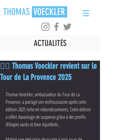
THOMAS
VOECKLER
ACTUALITÉS
🚴‍♂️ Thomas Voeckler revient sur le
Tour de La Provence 2025
Thomas Voeckler, ambassadeur du Tour de La 
Provence, a partagé son enthousiasme après cette 
édition 2025 riche en rebondissements. Cette édition 
a offert davantage de suspense grâce à des profils 
d’étapes variés et bien équilibrés.
Malgré une réduction de quatre à trois jours de 