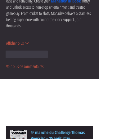
ease and reliability. Create your 
Mahadev ID Book
today 
and unlock access to non-stop entertainment and trusted 
gameplay. From cricket to slots, Mahadev delivers a seamless 
betting experience with round-the-clock support. Join 
thousands…
Afficher plus
J'aime
Répondre
Voir plus de commentaires
Posts Récents
4ᵉ manche du Challenge Thomas
Voeckler – 15 août 2026