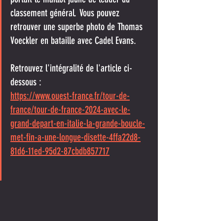
classement général. Vous pouvez 
retrouver une superbe photo de Thomas 
Voeckler en bataille avec Cadel Evans.
Retrouvez l'intégralité de l'article ci-
dessous :
https://www.ouest-france.fr/tour-de-
france/tour-de-france-2024-avec-le-
grand-depart-en-italie-la-grande-boucle-
met-fin-a-une-longue-disette-4ffa22d8-
81d6-11ed-95d2-87cbdb857717