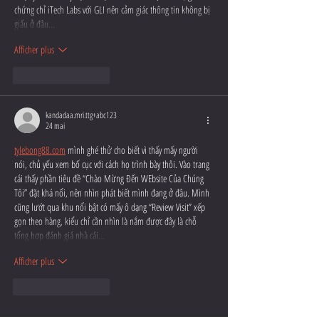
chứng chỉ iTech Labs với GLI nên cảm giác thông tin không bị 
giấu ở đâu…
Afficher plus
J'aime
Répondre
kandadaa.mri.ttg+abc123
24 mai
tylebong88.com
 mình ghé thử cho biết vì thấy mấy người 
nói, chủ yếu xem bố cục với cách họ trình bày thôi. Vào trang 
cái thấy phần tiêu đề “Chào Mừng Đến WEbsite Của Chúng 
Tôi” đặt khá nổi, nên nhìn phát biết mình đang ở đâu. Mình 
cũng lướt qua khu nổi bật có mấy ô dạng “Review Visit” xếp 
gọn theo hàng, kiểu chỉ cần nhìn là nắm được đây là chỗ 
tổng hợp đánh giá nhà cái…
Afficher plus
J'aime
Répondre