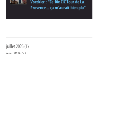
Voeckler : "Ce 10e CIC Tour de La
Provence... ça m'aurait bien plu"
Archives
juillet 2026
(1)
1 post
juin 2026
(4)
4 posts
avril 2026
(1)
1 post
mars 2026
(1)
1 post
février 2026
(1)
1 post
janvier 2026
(2)
2 posts
décembre 2025
(1)
1 post
novembre 2025
(1)
1 post
septembre 2025
(7)
7 posts
juillet 2025
(1)
1 post
juin 2025
(1)
1 post
mai 2025
(2)
2 posts
avril 2025
(3)
3 posts