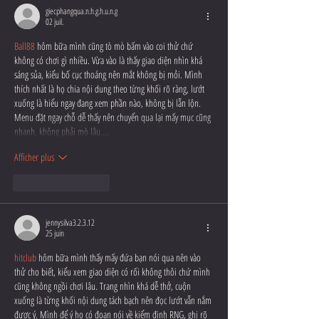
giecphangqua.n.h.g.h.u.n.g
02 juil.
Ball88
 hôm bữa mình cũng tò mò bấm vào coi thử chứ 
không có chơi gì nhiều. Vừa vào là thấy giao diện nhìn khá 
sáng sủa, kiểu bố cục thoáng nên mắt không bị mỏi. Mình 
thích nhất là họ chia nội dung theo từng khối rõ ràng, lướt 
xuống là hiểu ngay đang xem phần nào, không bị lẫn lộn. 
Menu đặt ngay chỗ dễ thấy nên chuyển qua lại mấy mục cũng 
nhanh, không phải mò lâu.…
Afficher plus
J'aime
Répondre
jennysilva3.2.3.12
25 juin
hitclub
 hôm bữa mình thấy mấy đứa bạn nói qua nên vào 
thử cho biết, kiểu xem giao diện có rối không thôi chứ mình 
cũng không ngồi chơi lâu. Trang nhìn khá dễ thở, cuộn 
xuống là từng khối nội dung tách bạch nên đọc lướt vẫn nắm 
được ý. Mình để ý họ có đoạn nói về kiểm định RNG, ghi rõ 