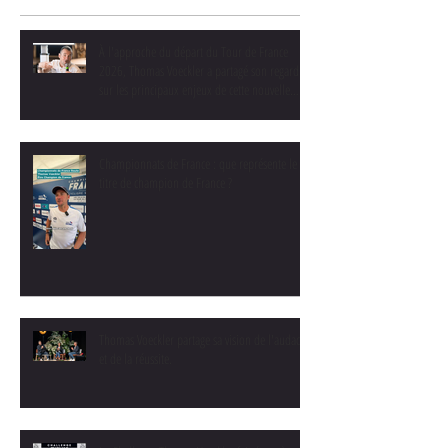
À l'approche du départ du Tour de France
2026, Thomas Voeckler a partagé son regard
sur les principaux enjeux de cette nouvelle
édition dans une interview.
Championnats de France : que représente le
titre de champion de France ?
Thomas Voeckler partage sa vision de l'audace
et de la réussite.