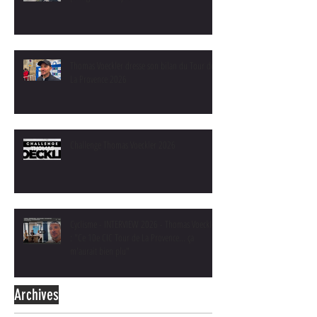
Thomas Voeckler dresse son bilan du Tour de
La Provence 2026
Challenge Thomas Voeckler 2026
Cyclisme - INTERVIEW 2026 - Thomas Voeckler
: "Ce 10e CIC Tour de La Provence... ça
m'aurait bien plu"
Archives