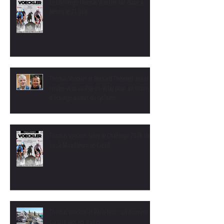
Le Challenge Thomas Voeckler fait étape à
Nesmy le 21 juin.
Thomas Voeckler et Bernard Thévenet donne
rendez-vous au Puy-en-Velay pour un moment
d'échange autour du cyclisme
Thomas Voeckler lance le Challenge 2026 chez
lui, à Mouilleron-le-Captif.
Thomas Voeckler et Paris-Nice : un moment de
partage avec les jeunes